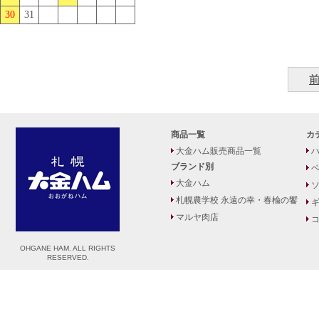
30
31
商品一覧
カ
大金ハム販売商品一覧
ハ
ブランド別
大金ハム
札幌農学校 永遠の幸・春楡の饗
マルヤ肉店
コ
OHGANE HAM. ALL RIGHTS
RESERVED.