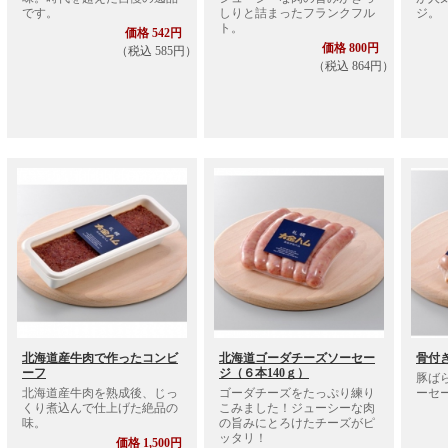
です。
しりと詰まったフランクフル
ジ。
ト。
価格 542円
価格 800円
（税込 585円）
（税込 864円）
北海道産牛肉で作ったコンビ
北海道ゴーダチーズソーセー
骨付
ーフ
ジ（６本140ｇ）
豚ば
北海道産牛肉を熟成後、じっ
ゴーダチーズをたっぷり練り
ーセ
くり煮込んで仕上げた絶品の
こみました！ジューシーな肉
味。
の旨みにとろけたチーズがピ
ッタリ！
価格 1,500円