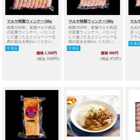
マルヤ特製ウィンナー500g
マルヤ特製ウィンナー300g
マル
創業1926年、老舗マルヤ肉店
創業1926年、老舗マルヤ肉店
太め
の定番ウィンナー。パリッと
の定番ウィンナー。パリッと
ぎっ
した歯ごたえとジューシーな
した歯ごたえとジューシーな
フラ
肉の旨みを味わいください。
肉の旨みを味わいください。
冷凍
冷凍品
冷凍品
価格 1,500円
価格 900円
（税込 1620円）
（税込 972円）