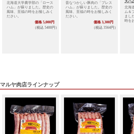
スハ
北海道大学農学部の「ロース
昔なつかしい豚肉の「プレス
ハム」が蘇りました。歴史の
ハム」が蘇りました。歴史の
北海
風味、至福の時をお愉しみく
風味、至福の時をお愉しみく
ム＆
ださい。
ださい。
まし
時を
価格 5,000円
価格 3,300円
（税込 5400円）
（税込 3564円）
マルヤ肉店ラインナップ