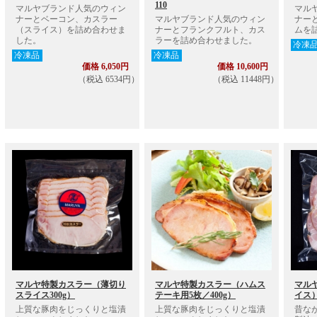
110
マルヤブランド人気のウィン
マル
ナーとベーコン、カスラー
マルヤブランド人気のウィン
ナー
（スライス）を詰め合わせま
ナーとフランクフルト、カス
ムを
した。
ラーを詰め合わせました。
冷凍
冷凍品
冷凍品
価格 6,050円
価格 10,600円
（税込 6534円）
（税込 11448円）
マルヤ特製カスラー（薄切り
マルヤ特製カスラー（ハムス
マル
スライス300g）
テーキ用5枚／400g）
イス）
上質な豚肉をじっくりと塩漬
上質な豚肉をじっくりと塩漬
昔な