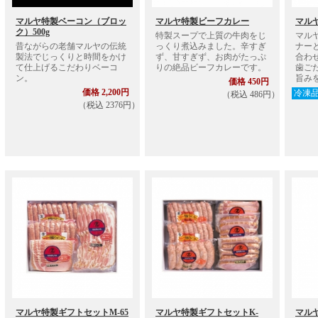
マルヤ特製ベーコン（ブロッ
マルヤ特製ビーフカレー
マルヤ
ク）500g
特製スープで上質の牛肉をじ
マル
昔ながらの老舗マルヤの伝統
っくり煮込みました。辛すぎ
ナー
製法でじっくりと時間をかけ
ず、甘すぎず、お肉がたっぷ
合わ
て仕上げるこだわりベーコ
りの絶品ビーフカレーです。
歯ご
ン。
旨み
価格 450円
価格 2,200円
冷凍
（税込 486円）
（税込 2376円）
マルヤ特製ギフトセットM-65
マルヤ特製ギフトセットK-
マルヤ