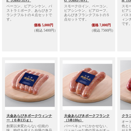
E（OHG-51N）
G（OHG-70N）
H（O
ベーコン、ビアシンケン、パ
スモークロイン、ベーコン、
スモ
ストラミポーク、あらびきフ
ビアシンケン、ビアローフ、
ビア
ランクフルトの４点セットで
あらびきフランクフルトの５
パス
す。
点セットです。
ィン
です
価格 5,000円
価格 7,000円
（税込 5400円）
（税込 7560円）
大金あらびきポークウィンナ
大金あらびきポークフランク
クラコ
ー（６本135ｇ）
（3本180g）
オー
創業以来変わらない伝統の
バーベキューにかかせない、
色と
味。時代を超えた自慢の逸品
ジューシーな肉の旨みがぎっ
が人