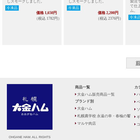
しスモークしました。
しスモークしました。
製法
て仕
冷凍品
冷凍品
ム。
価格 1,650円
価格 2,200円
冷凍
（税込 1782円）
（税込 2376円）
商品一覧
カ
大金ハム販売商品一覧
ハ
ブランド別
大金ハム
札幌農学校 永遠の幸・春楡の饗
マルヤ肉店
コ
OHGANE HAM. ALL RIGHTS