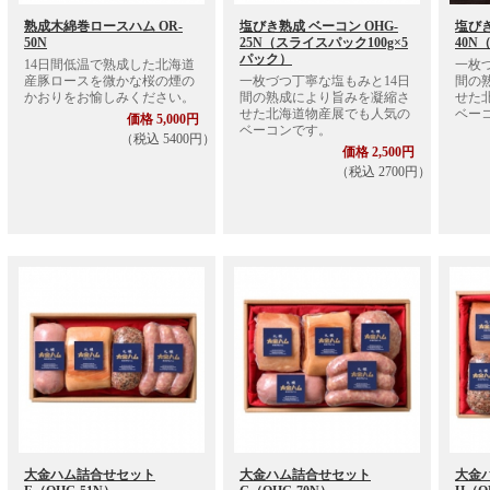
熟成木綿巻ロースハム OR-
塩びき熟成 ベーコン OHG-
塩びき
50N
25N（スライスパック100g×5
40N
パック）
14日間低温で熟成した北海道
一枚
産豚ロースを微かな桜の煙の
一枚づつ丁寧な塩もみと14日
間の
かおりをお愉しみください。
間の熟成により旨みを凝縮さ
せた
せた北海道物産展でも人気の
ベー
価格 5,000円
ベーコンです。
（税込 5400円）
価格 2,500円
（税込 2700円）
大金ハム詰合せセット
大金ハム詰合せセット
大金